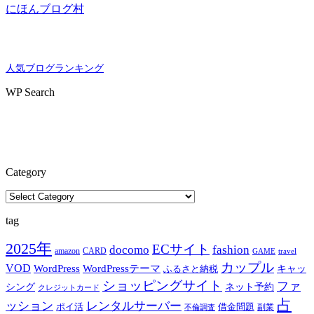
にほんブログ村
人気ブログランキング
WP Search
Category
Category
tag
2025年
ECサイト
docomo
fashion
amazon
CARD
GAME
travel
カップル
VOD
WordPress
WordPressテーマ
キャッ
ふるさと納税
ショッピングサイト
ファ
シング
ネット予約
クレジットカード
占
ッション
レンタルサーバー
ポイ活
借金問題
副業
不倫調査