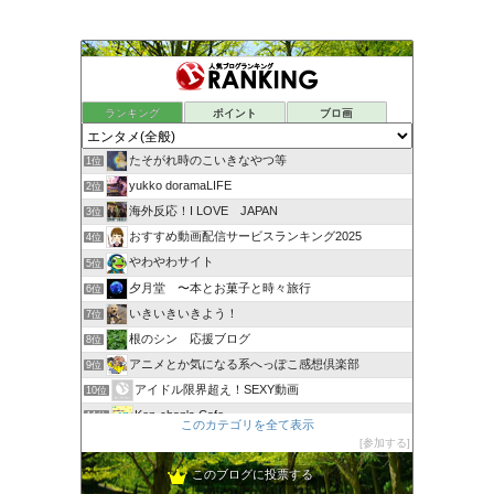
ランキング
ポイント
ブロ画
たそがれ時のこいきなやつ等
1位
yukko doramaLIFE
2位
海外反応！I LOVE JAPAN
3位
おすすめ動画配信サービスランキング2025
4位
やわやわサイト
5位
夕月堂 〜本とお菓子と時々旅行
6位
いきいきいきよう！
7位
根のシン 応援ブログ
8位
アニメとか気になる系へっぽこ感想倶楽部
9位
アイドル限界超え！SEXY動画
10位
Ken-chan's Cafe
11位
このカテゴリを全て表示
お役立ちjoho〜スポーツ、イベント情報発信ブログ〜
12位
参加する
ウッチーの ものづくり日記
13位
このブログに投票する
ディレクターの目線blog
14位