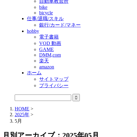
自動車教習所
bike
bicycle
仕事/退職/スキル
銀行/カード/マネー
hobby
電子書籍
VOD 動画
GAME
DMM,com
楽天
amazon
ホーム
サイトマップ
プライバシー
HOME
>
2025年
>
5月
月別アーカイブ：2025年05月