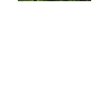
人間広場ときどき猫
15位