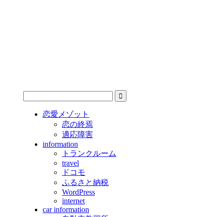
恋愛メゾット
恋の終焉
適応障害
information
トランクルーム
travel
ドコモ
ふるさと納税
WordPress
internet
car information