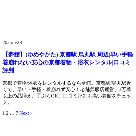
2025/5/28
【夢館】(ゆめやかた) 京都駅 烏丸駅 周辺|早い手軽
着崩れない安心の京都着物・浴衣レンタル|口コミ
評判
京都で着物/浴衣をレンタルするなら夢館。京都駅/烏丸駅近
くで、早い・手軽・着崩れず安心！老舗呉服店運営、3万着
以上の品揃え、手ぶらOK。口コミ評判も高い夢館をチェッ
ク。
1
2
…
7
Next »