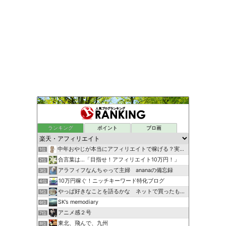
ランキング
ポイント
ブロ画
中年おやじが本当にアフィリエイトで稼げる？実験証明ブログ
1位
合言葉は…「目指せ！アフィリエイト10万円！」
2位
アラフィフなんちゃって主婦 ananaの備忘録
3位
10万円稼ぐ！ニッチキーワード特化ブログ
4位
やっぱ好きなことを語るかな ネットで買ったもの紹介してます
5位
SK’s memodiary
6位
アニメ感２号
7位
東北、飛んで、九州
8位