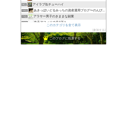
アイラブ缶チューハイ
9位
あきっぽいどるみっちの資産運用ブログ〜のんびり配当と株主優待
10位
アラサー男子のきままな副業
11位
楽天アフィリで月3万♪
12位
このカテゴリを全て表示
生きることは「表現する」こと-楽天アフィリ実践中！
13位
参加する
夢民島｜しんどくてもできるX × 楽天アフィリエイト
14位
このブログに投票する
アフィリエイトで主婦が月5万を目指すブログ
15位