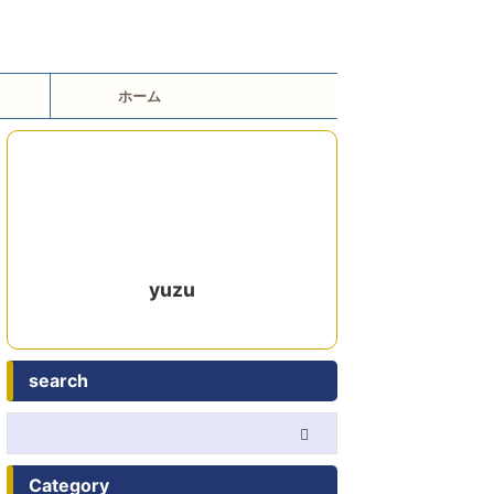
ホーム
yuzu
search
Category