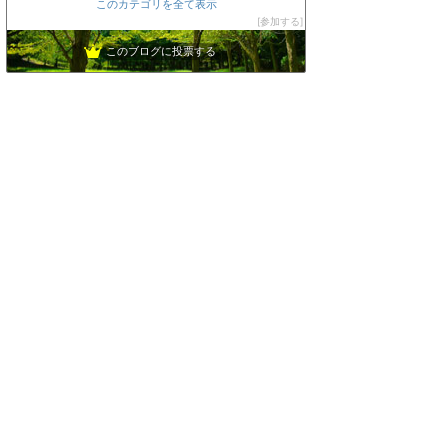
このカテゴリを全て表示
システム屋さんの忘備録
10位
参加する
激安速報 特価品伝道者
11位
このブログに投票する
激安特価ドットコム
12位
ちょ〜初心者のパソコン･スマホ教室
13位
PC WRAP公式ブログ：パソコンの疑問を解決！
14位
激安特価品まとめ速報ブログ -鬼-（価格履歴追加しました）
15位