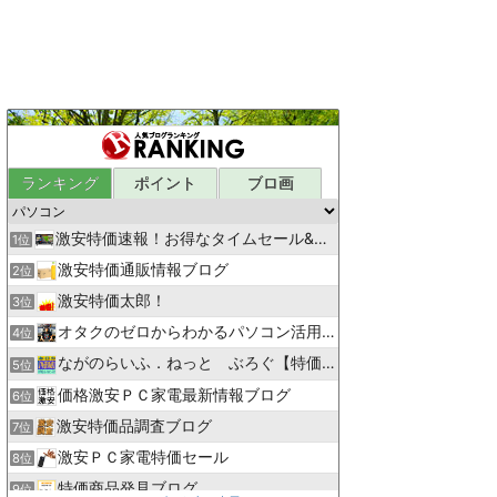
ランキング
ポイント
ブロ画
激安特価速報！お得なタイムセール&クーポン情報ブログ
1位
激安特価通販情報ブログ
2位
激安特価太郎！
3位
オタクのゼロからわかるパソコン活用術
4位
ながのらいふ．ねっと ぶろぐ【特価情報】
5位
価格激安ＰＣ家電最新情報ブログ
6位
激安特価品調査ブログ
7位
激安ＰＣ家電特価セール
8位
特価商品発見ブログ
9位