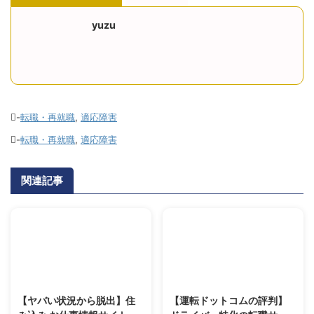
yuzu
-
転職・再就職
,
適応障害
-
転職・再就職
,
適応障害
関連記事
2025/5/27
2025/5/9
【ヤバい状況から脱出】住
【運転ドットコムの評判】