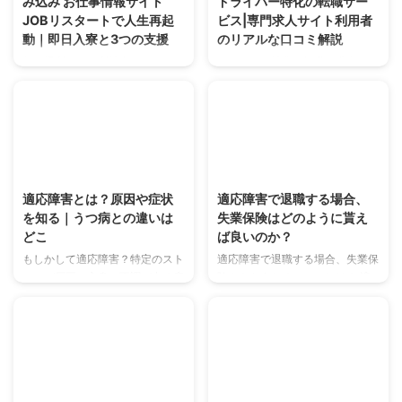
み込み お仕事情報サイト
ドライバー特化の転職サー
JOBリスタートで人生再起
ビス|専門求人サイト利用者
動｜即日入寮と3つの支援
のリアルな口コミ解説
住む場所ない、所持金なし…そん
ドライバー特化の転職・求人サイ
なヤバい状況からJOBリスタート
ト「運転ドットコム」のリアルな
が脱出を支援。住み込み仕事や即
評判・口コミを解説。利用者の声
日入寮、家賃無料寮を提供し、あ
からわかるサービスの特徴、良い
なたの人生再起動をサポート。生
点・悪い点、未経験やどんなドラ
活困窮者支援も。まずはLINE相
イバーにおすすめかを紹介。
2025/4/28
2025/4/28
談を。
適応障害とは？原因や症状
適応障害で退職する場合、
を知る｜うつ病との違いは
失業保険はどのように貰え
どこ
ば良いのか？
もしかして適応障害？特定のスト
適応障害で退職する場合、失業保
レスが原因で心身に不調が出る病
険をもらうためのコツとは？ 適
気です。症状、原因、うつ病との
応障害は、職場環境や業務のスト
違いを解説。一人で抱え込まず、
レスなどが原因で発生する精神的
回復の第一歩を踏み出しましょ
な障害です。このような状況で退
う。
職を決断することは、大変な選択
ですが、失業保険を受け取ること
2025/4/28
2025/4/28
で次のステップに進む助けとなり