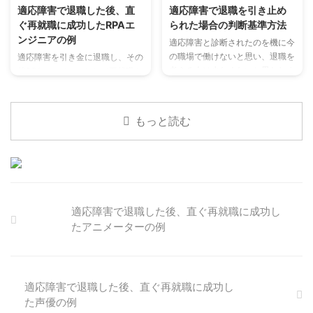
ます。この記事では、適応障害を
適応障害で退職した後、直
適応障害で退職を引き止め
理由に退職する場合、どのように
ぐ再就職に成功したRPAエ
られた場合の判断基準方法
失業保険をもらうか、その手順と
ンジニアの例
コツを詳しく解説します。 退職
適応障害と診断されたのを機に今
前にすべきこと 医師の診断書を
の職場で働けないと思い、退職を
適応障害を引き金に退職し、その
準備する 適応障害が退職の理由
考える人は少なくないと思われま
後RPAエンジニアとして再就職を
であることを証明するために、必
す。しかし適応障害を持ちながら
志す皆様へ。確かに退職後の行動
ず医師の診断書を用意しましょ
も会社の方から引き止められる事
計画を立てるのは難しいかもしれ
う。診断書には、病名と退職が必
も少なくありません。 その場
ません。 私自身、適応障害によ
もっと読む
要 ...
合、働き続けても大丈夫なのか？
り仕事を辞め、再就職を試みまし
また退職したい理由として職場に
たが、失業保険の申請、治療、そ
いる人から適応障害だと知られる
して辞職という経験からの精神的
のが嫌だという理由もあり、更に
打撃など、未曾有の困難に直面
引き止めてくる上司に対しても信
し、適応障害は深刻化しました。
用出来ないケースもあると思われ
それでも最終的にはRPAエンジニ
ます。 その場合、どのように引
適応障害で退職した後、直ぐ再就職に成功し
アとしての再就職に成功し、適応
き止めてくる人を説得し、退職す
障害も徐々に改善しました。適応
たアニメーターの例
べきか判断すれば良いのか？この
障害に苦しむ方々の再就職は困難
記事では適応障害で退職したいの
が伴うかもしれませんが、適切な
に引き止めに合った場合の対処法
アプローチで難局を乗り越える事
を ...
が可能です。 私がこれまで ...
適応障害で退職した後、直ぐ再就職に成功し
た声優の例