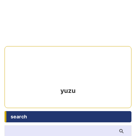
宅へ配送、店舗ポイントやクーポ
ンもお得に使える。1980円以上
送料無料。店頭受取も可能。
yuzu
search