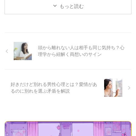
置くとどうでもよくなるのはなぜ
恋愛において「冷却期間」という
るこの言葉は、多くの女性を混乱
ターのように感じてしまいます。
もっと読む
...
言 ...
させます。愛情があるのになぜ別
「付き合いたての彼氏からの返信
れを選ぶのか。その矛盾した心理
が遅い…」そんな悩みを抱えてい
の裏には、様々な感情や事情が隠
る女性は少なくありません。 彼
されています。 この記事では、
の返信が遅いと、「私のことを大
好きなのに別れを選ぶ男性の本当
切に思っていないのかな」「もう
の気持ちや心理状態を深掘りし、
飽きられてしまったのかな」と不
そんな状況に直面したときの対処
安になってしまうことも。でも、
頭から離れない人は相手も同じ気持ち？心
法までご紹介します。彼の本音を
実はそこには様々な理由が隠れて
理学から紐解く両想いのサイン
理解することで、自分自身の心の
いるかもしれません。 この記事
整理にも役立てていただければと
では、彼氏の返信が遅い理由や、
思います。 好きだけど別れる男
そんな状況での上手な対処法につ
性心理の基本 男性が「好きだけ
いて詳しくご紹介します。恋愛初
...
期 ...
好きだけど別れる男性心理とは？愛情があ
るのに別れを選ぶ矛盾を解説