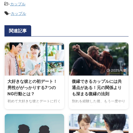
-
カップル
-
カップル
関連記事
2025/4/7
2025/4/7
大好きな彼との初デート！
復縁できるカップルには共
男性ががっかりする7つの
通点がある！元の関係より
NG行動とは？
も深まる復縁の法則
初めて大好きな彼とデートに行く
別れを経験した後、もう一度やり
ときに、少しでも気を付けたいの
直したいと思うのは自然な感情で
がデート中のマナー。ここでは、
す。でも、すべてのカップルが復
男性ががっかりするデートマナー
縁に成功するわけではありませ
を７個まとめてみました！「え!
ん。復縁して幸せになれるカップ
こんなところを見ているの！」な
ルには、実はいくつかの共通点が