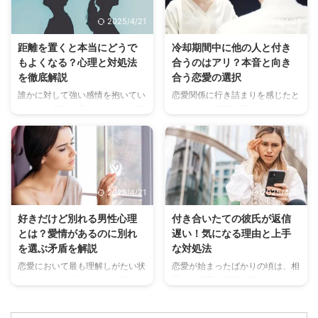
んて驚いてしまうようなところ
あります。この記事では、復縁で
2025/4/21
2025/4/21
も、男性って結構チェックしてい
きるカップルの特徴や、復縁を成
るようです。ぜひこれをチェック
功させるためのポイントを詳しく
距離を置くと本当にどうで
冷却期間中に他の人と付き
シートのようにまとめて、デート
解説します。別れた相手ともう一
もよくなる？心理と対処法
合うのはアリ？本音と向き
前のチェックに活用してみてくだ
度幸せになりたいと願うあなた
を徹底解説
合う恋愛の選択
さいね。 男性ががっかりする初
に、役立つ情報をお届けします。
デートのNG行動7つ 初デートは
復縁できるカップルの特徴 復縁
誰かに対して強い感情を抱いてい
恋愛関係に行き詰まりを感じたと
緊張するもの。でも、せっかくの
に成功するカップルには、いくつ
たのに、距離を置いたらいつの間
き、「少し距離を置こう」という
チャンスを台無しにしないために
かの共通点があります。ただ単に
にかどうでもよくなった経験はあ
選択をすることがあります。この
も、男性が密かに気にしているポ
「好き」という気持ちだけでな
りませんか？あるいは、「距離を
「冷却期間」と呼ばれる時間は、
イントを知っておくと安心です。
く、関係性の質や二人の成長が大
置けば気持ちが冷めるかも」と期
お互いの気持ちや関係性を見つめ
...
きく ...
待したのに、なかなか忘れられな
直す大切な期間です。でも、その
い相手がいるかもしれません。
間に新しい出会いがあったら？
2025/4/21
2025/4/21
距離を置くことで感情がどう変化
「冷却期間中に他の人と付き合う
するのか、その心理メカニズムと
のはアリなの？」という疑問は多
好きだけど別れる男性心理
付き合いたての彼氏が返信
向き合い方について詳しく解説し
くの人が抱えるものです。 この
とは？愛情があるのに別れ
遅い！気になる理由と上手
ます。「どうでもよくなる」とい
記事では、冷却期間中の恋愛につ
を選ぶ矛盾を解説
な対処法
う現象の裏側には、私たちの心の
いて考えていきます。メリットや
複雑な動きがあります。この記事
デメリット、考えるべきポイン
恋愛において最も理解しがたい状
恋愛が始まったばかりの頃は、相
を読めば、自分の感情の変化を理
ト、そして実際の体験談まで、あ
況の一つが、「好きだけど別れた
手の一挙手一投足が気になるも
解し、より健全な関係を築くヒン
なたが判断するための材料をお届
い」と告げられることではないで
の。特に連絡の頻度や返信の速さ
トが見つかるでしょう。 距離を
けします。 冷却期間とは何か？
しょうか。特に男性から発せられ
は、相手の気持ちを測るバロメー