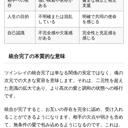
相手への依
強い執着や依存が
健全な独立と相互
存
ある
支援
人生の目的
不明確または混乱
明確で共同の使命
している
を感じる
自己認識
不完全感や欠落感
完全性と充足感を
がある
感じる
統合完了の本質的な意味
ツインレイの統合完了は単なる関係の安定ではなく、魂の
次元での大きな変容を意味します。それは、二元性を超え
た意識の拡大であり、より高次の愛と調和の状態への移行
です。
統合が完了すると、お互いの存在を完全に認め、受け入れ
ることができるようになります。相手の欠点や弱さも含め
て、無条件の愛で包み込めるようになるのです。これは、