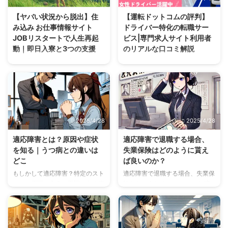
【ヤバい状況から脱出】住
【運転ドットコムの評判】
み込み お仕事情報サイト
ドライバー特化の転職サー
JOBリスタートで人生再起
ビス|専門求人サイト利用者
動｜即日入寮と3つの支援
のリアルな口コミ解説
住む場所ない、所持金なし…そん
ドライバー特化の転職・求人サイ
なヤバい状況からJOBリスタート
ト「運転ドットコム」のリアルな
が脱出を支援。住み込み仕事や即
評判・口コミを解説。利用者の声
日入寮、家賃無料寮を提供し、あ
からわかるサービスの特徴、良い
なたの人生再起動をサポート。生
点・悪い点、未経験やどんなドラ
活困窮者支援も。まずはLINE相
イバーにおすすめかを紹介。
2025/4/28
2025/4/28
談を。
適応障害とは？原因や症状
適応障害で退職する場合、
を知る｜うつ病との違いは
失業保険はどのように貰え
どこ
ば良いのか？
もしかして適応障害？特定のスト
適応障害で退職する場合、失業保
レスが原因で心身に不調が出る病
険をもらうためのコツとは？ 適
気です。症状、原因、うつ病との
応障害は、職場環境や業務のスト
違いを解説。一人で抱え込まず、
レスなどが原因で発生する精神的
回復の第一歩を踏み出しましょ
な障害です。このような状況で退
う。
職を決断することは、大変な選択