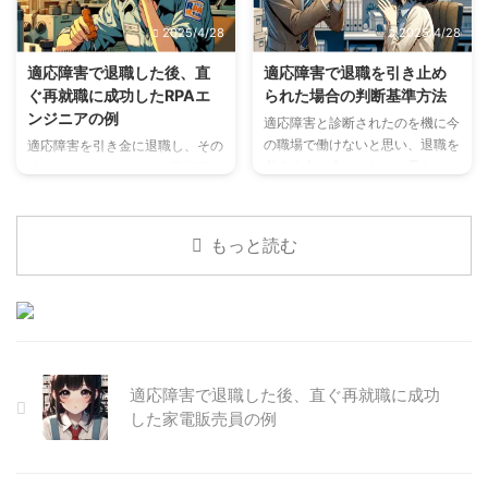
ですが、失業保険を受け取ること
2025/4/28
2025/4/28
で次のステップに進む助けとなり
ます。この記事では、適応障害を
適応障害で退職した後、直
適応障害で退職を引き止め
理由に退職する場合、どのように
ぐ再就職に成功したRPAエ
られた場合の判断基準方法
失業保険をもらうか、その手順と
ンジニアの例
コツを詳しく解説します。 退職
適応障害と診断されたのを機に今
前にすべきこと 医師の診断書を
の職場で働けないと思い、退職を
適応障害を引き金に退職し、その
準備する 適応障害が退職の理由
考える人は少なくないと思われま
後RPAエンジニアとして再就職を
であることを証明するために、必
す。しかし適応障害を持ちながら
志す皆様へ。確かに退職後の行動
ず医師の診断書を用意しましょ
も会社の方から引き止められる事
計画を立てるのは難しいかもしれ
う。診断書には、病名と退職が必
も少なくありません。 その場
ません。 私自身、適応障害によ
もっと読む
要 ...
合、働き続けても大丈夫なのか？
り仕事を辞め、再就職を試みまし
また退職したい理由として職場に
たが、失業保険の申請、治療、そ
いる人から適応障害だと知られる
して辞職という経験からの精神的
のが嫌だという理由もあり、更に
打撃など、未曾有の困難に直面
引き止めてくる上司に対しても信
し、適応障害は深刻化しました。
用出来ないケースもあると思われ
それでも最終的にはRPAエンジニ
ます。 その場合、どのように引
アとしての再就職に成功し、適応
適応障害で退職した後、直ぐ再就職に成功
き止めてくる人を説得し、退職す
障害も徐々に改善しました。適応
した家電販売員の例
べきか判断すれば良いのか？この
障害に苦しむ方々の再就職は困難
記事では適応障害で退職したいの
が伴うかもしれませんが、適切な
に引き止めに合った場合の対処法
アプローチで難局を乗り越える事