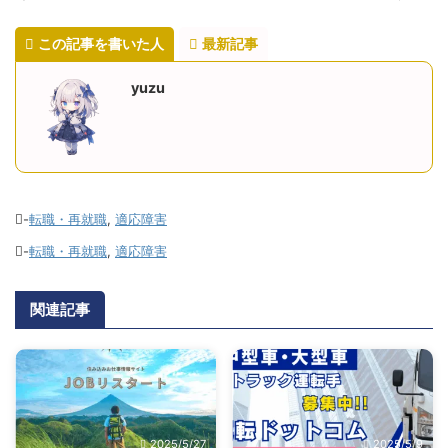
この記事を書いた人
最新記事
yuzu
-
転職・再就職
,
適応障害
-
転職・再就職
,
適応障害
関連記事
2025/5/27
2025/5/9