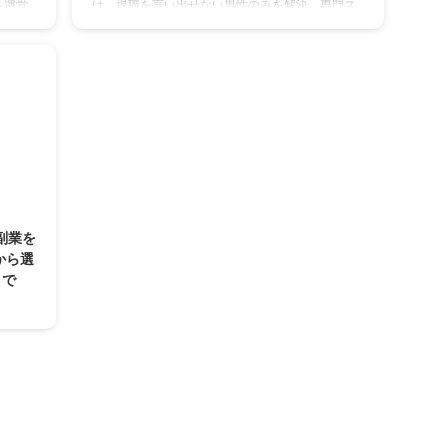
は、退職を言い出せない男性のみを解決。専門ス
レ運営
タッフが退職手続きを代行し、転職サポートや起
守りの
業相談も無料で提供。全額返金保証で安心して依
も安定
頼可能。退職代行サービスでスムーズなキャリア
チェンジを実現。
25/3/24
副業を
から選
トで
！74
級のス
ゴリ
アル。