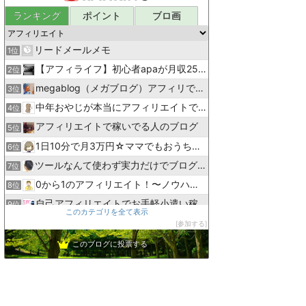
ランキング
ポイント
ブロ画
リードメールメモ
1位
【アフィライフ】初心者apaが月収250万円稼いだ方法
2位
megablog（メガブログ）アフィリで毎日が給料日に！
3位
中年おやじが本当にアフィリエイトで稼げる？実験証明ブログ
4位
アフィリエイトで稼いでる人のブログ
5位
1日10分で月3万円☆ママでもおうちで稼げる方法を解説
6位
ツールなんて使わず実力だけでブログランキング上位維持してます
7位
0から1のアフィリエイト！〜ノウハウコレクター脱出〜
8位
自己アフィリエイトでお手軽小遣い稼ぎ
9位
このカテゴリを全て表示
アフィリエイトに挑戦 〜稼いで自由を目指す〜
10位
参加する
３５日で１５万円稼ぐTwitter運用方法
11位
このブログに投票する
アフィリエイトランナー
12位
アフィリエイト虎の巻で作成したブログだよ
13位
勝ち組になりたい！
14位