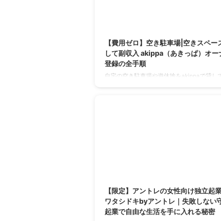
2
【費用ゼロ】空き駐車場|空きスペー
して副収入 akippa（あきっぱ）オー
登録の全手順
自宅の空き駐車場や遊休地をakippaで貸し
入に！akippaオーナー登録は費用ゼロで簡
心サポートで始める手順や収益の仕組みを
説。
20
【限定】アントレの女性向け独立起
ワタシドキbyアントレ｜失敗しない
起業で自由な生活を手に入れる秘密