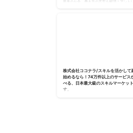
将来のお金、働き方の不安を解消！アント
ワタシドキが女性の独立・起業を支援。「
起業」なら未経験・低リスクで自宅からで
収入へ。失敗しない秘密を限定公開。
20
株式会社ココナラ/スキルを活かして
始めるなら！74万件以上のサービス
べる、日本最大級のスキルマーケッ
す。
スキルを活かして副業を始めるならココナラ
万件以上のサービスから選べる、日本最大
キルマーケットです。450種類以上のカテ
ー、2025年2月にサービス資料もリニュー