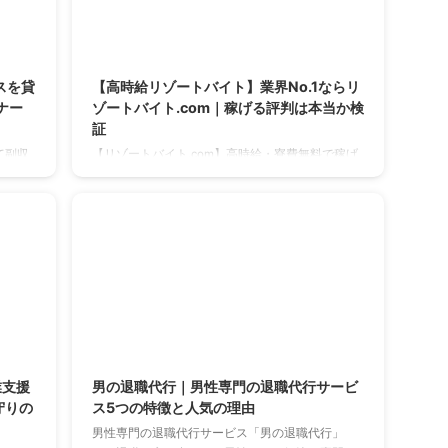
025/6/3
2025/5/26
スを貸
【高時給リゾートバイト】業界No.1ならリ
ナー
ゾートバイト.com｜稼げる評判は本当か検
証
て副収
【リゾートバイト.com】高時給・寮費無料で稼げ
単。安
るって本当？リゾートバイト評判や仕事内容、住
全解
み込みメリットを徹底解説。短期集中で貯金！
25/4/12
2025/4/1
業支援
男の退職代行｜男性専門の退職代行サービ
守りの
ス5つの特徴と人気の理由
男性専門の退職代行サービス「男の退職代行」