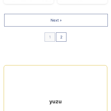
のリアルな評判・口コミを徹底解
TRANSIC公式通販サイトのビジ
説。完成車が自宅に届くメリット
ネスバッグ評判口コミを紹介。働
や、知っておきたいデメリットを
くをもっと楽しく変える高品質で
正直にお伝えします。
おしゃれなビジネスアイテムが多
Next »
数。機能性、収納力、人とかぶら
ないデザインなど魅力満載。メン
ズ・レディース通勤におすすめ。
1
2
yuzu