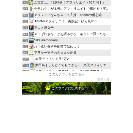
合言葉は…「目指せ！アフィリエイト10万円！」
1位
中年おやじが本当にアフィリエイトで稼げる？実験証明ブログ
2位
アラフィフなんちゃって主婦 ananaの備忘録
3位
Twitterアフィリエイト実践記〜ひら風味〜
4位
アニメ感２号
5位
やっぱ好きなことを語るかな ネットで買ったもの紹介してます
6位
SK’s memodiary
7位
お小遣い稼ぎを副業で始めよう
8位
アラサー男子のきままな副業
9位
楽天アフィリで月3万♪
10位
夢民島｜しんどくてもできるX × 楽天アフィリエイト
11位
アフィリエイトで主婦が月5万を目指すブログ
12位
このカテゴリを全て表示
生きることは「表現する」こと-楽天アフィリ実践中！
13位
参加する
でらこブログ│ワンオペ育児でもごきげんな主婦ブログ
14位
このブログに投票する
商品口コミブログ！レビュアー
15位