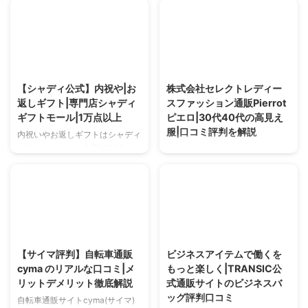
テイストとS〜6Lサイズ対応。利
きるか検討した結果をまとめまし
用者の評判や口コミ、リアルな体
た。サイズや品揃え、返品対応ま
験談を紹介します。
で解説。
2025/5/14
2025/5/13
【シャディ公式】内祝や|お
株式会社セレクトレディー
返しギフト|専門店シャディ
スファッション通販Pierrot
ギフトモール|1万点以上
ピエロ|30代40代の高見え
服|口コミ評判を解説
内祝いやお返しギフトはシャディ
ギフトモールで。創業1926年か
Pierrot（ピエロ）は30代40代向
らの信頼と1万点以上の品揃え。
けファッション通販。高見えとき
無料でのし・ラッピング・メッセ
れいめカジュアル服が評判。口コ
ージカードサービス充実。安心し
ミ、サイズ感、お得なセール情報
てギフトを手配できます。
など賢い買い方をプロが解説。
2025/5/7
2025/5/7
【サイマ評判】自転車通販
ビジネスアイテムで働くを
cyma のリアルな口コミ|メ
もっと楽しく|TRANSIC公
リットデメリット徹底解説
式通販サイトのビジネスバ
ッグ評判口コミ
自転車通販サイトcyma(サイマ)