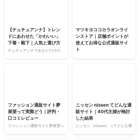
ビスでサイズフィッティングも安
ト)は安心の日本通販サイト。マ
心。お得なセール情報もチェッ
チルダデプトの人気アクセサリー
ク！
で推しと同じスタイルに！
2025/5/23
2025/5/22
【チュチュアンナ】トレン
マツキヨココカラオンライ
ドにあわせた「かわいい」
ンストア｜店舗ポイントが
下着・靴下｜人気と選び方
使えてお得な公式通販サイ
ト
チュチュアンナであなただけの
「かわいい」を見つけませんか？
マツキヨコカラオンラインストア
トレンドの下着・靴下・ルームウ
で医薬品・化粧品・日用品など約
ェアが手頃な価格で。人気アイテ
4万点を公式通販。重い荷物も自
ムの選び方やお得な情報まで詳し
宅へ配送、店舗ポイントやクーポ
く解説します。
ンもお得に使える。1980円以上
送料無料。店頭受取も可能。
2025/5/23
2025/5/16
ファッション通販サイト夢
ニッセン nissen てどんな通
展望って実際どう｜評判・
販サイト｜40代主婦が検討
口コミレビュー
した結果
ファッション通販サイト夢展望っ
ニッセン（nissen）ってどんな通
て実際どう？可愛い服が安く見つ
販サイト？40代主婦の私が、忙
かる？量産型、地雷系など多様な
しい毎日で安心・便利に買い物で