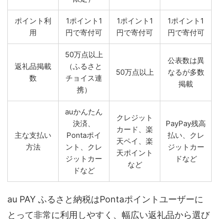
ポイント利
1ポイント1
1ポイント1
1ポイント1
用
円で寄付可
円で寄付可
円で寄付可
50万点以上
公表数は異
返礼品掲載
（ふるさと
50万点以上
なるが多数
数
チョイス連
掲載
携）
auかんたん
クレジット
決済、
PayPay残高
カード、楽
主な支払い
Pontaポイ
払い、クレ
天ペイ、楽
方法
ント、クレ
ジットカー
天ポイント
ジットカー
ドなど
など
ドなど
au PAY ふるさと納税はPontaポイントユーザーに
とって非常に利用しやすく、幅広い返礼品から選び