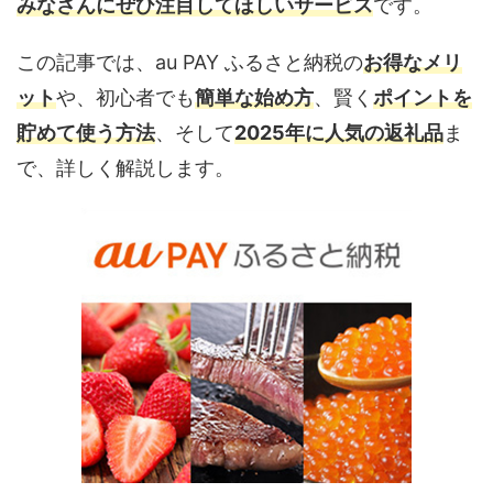
みなさんにぜひ注目してほしいサービス
です。
この記事では、au PAY ふるさと納税の
お得なメリ
ット
や、初心者でも
簡単な始め方
、賢く
ポイントを
貯めて使う方法
、そして
2025年に人気の返礼品
ま
で、詳しく解説します。