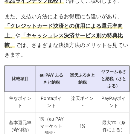
礼品ラインナップ比較」
で詳しくご説明します。
また、支払い方法によるお得度にも違いがあり、
「クレジットカード決済との併用による還元率向
上」
や
「キャッシュレス決済サービス別の特典比
較」
では、さまざまな決済方法のメリットを見てい
きます。
ヤフーふるさ
au PAY ふる
楽天ふるさと
比較項目
と納税（さと
さと納税
納税
ふる）
主なポイン
Pontaポイ
楽天ポイン
PayPayポイ
ト
ント
ト
ント
1%（au PAY
基本還元率
最大1%（条
マーケット
1%
（寄付額）
件による）
限定）