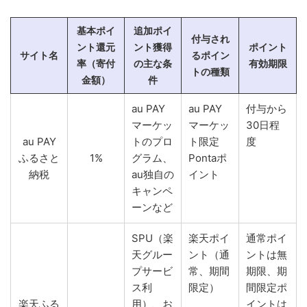
基本ポイ
追加ポイ
付与され
ント還元
ント獲得
ポイント
サイト名
るポイン
率（寄付
の主な条
有効期限
トの種類
金額）
件
au PAY
au PAY
付与から
マーケッ
マーケッ
30日程
au PAY
トのプロ
ト限定
度
ふるさと
1%
グラム、
Pontaポ
納税
au独自の
イント
キャンペ
ーンなど
SPU（楽
楽天ポイ
通常ポイ
天グルー
ント（通
ントは無
プサービ
常、期間
期限、期
ス利
限定）
間限定ポ
楽天ふる
用）、お
イントは