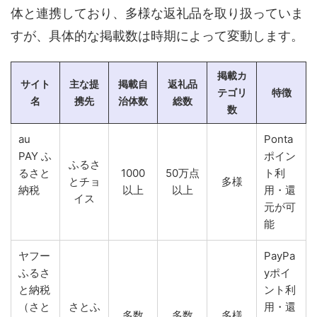
体と連携しており、多様な返礼品を取り扱っていま
すが、具体的な掲載数は時期によって変動します。
掲載カ
サイト
主な提
掲載自
返礼品
テゴリ
特徴
名
携先
治体数
総数
数
au
Ponta
PAY ふ
ポイン
ふるさ
るさと
1000
50万点
ト利
とチョ
多様
納税
以上
以上
用・還
イス
元が可
能
ヤフー
PayPa
ふるさ
yポイ
と納税
ント利
（さと
さとふ
用・還
多数
多数
多様