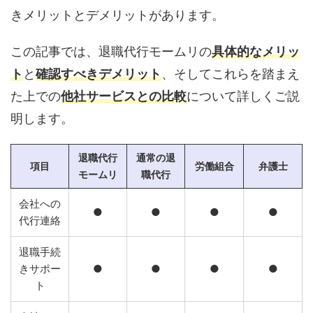
きメリットとデメリットがあります。
この記事では、退職代行モームリの
具体的なメリッ
ト
と
確認すべきデメリット
、そしてこれらを踏まえ
た上での
他社サービスとの比較
について詳しくご説
明します。
退職代行
通常の退
項目
労働組合
弁護士
モームリ
職代行
会社への
●
●
●
●
代行連絡
退職手続
きサポー
●
●
●
●
ト