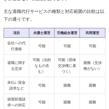
主な退職代行サービスの種類と対応範囲の比較は以
下の通りです。
項目
弁護士運営
労働組合運営
民間運営
会社への代
可能
可能
可能
行連絡
可能（法的
可能（団体
退職に関す
困難（交渉
なもの含
交渉権に基
る交渉
権がない）
む）
づく）
未払い賃金
可能
困難
困難
請求など
損害賠償請
可能
困難
困難
求への対応