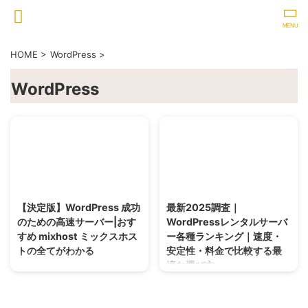
HOME
>
WordPress
>
WordPress
2025/5/7
2025/4/3
【決定版】WordPress 成功
最新2025調査｜
のための高速サーバー|おす
WordPressレンタルサーバ
すめ mixhost ミックスホス
ー各種ランキング｜速度・
トの全てがわかる
安定性・料金で比較する最
適な選び方
WordPressサイトを高速化したい
ならmixhost！表示速度・料金・
WordPress レンタルサーバー選
評判・メリットデメリットを徹底
びで迷っていませんか？2025年