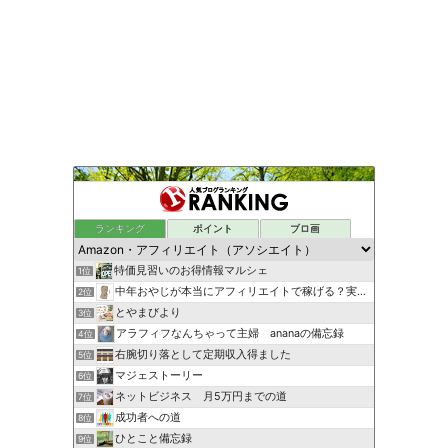
ランキング
ポイント
ブロ画
特価見習いのお得情報マルシェ
1位
中年おやじが本当にアフィリエイトで稼げる？実験証明ブログ
2位
とやまびより
3位
アラフィフなんちゃって主婦 ananaの備忘録
4位
右腕切り落として定期収入得ました
5位
マジェストーリー
6位
ネットビジネス 月5万円までの道
7位
成功者への道
8位
ひとこと備忘録
9位