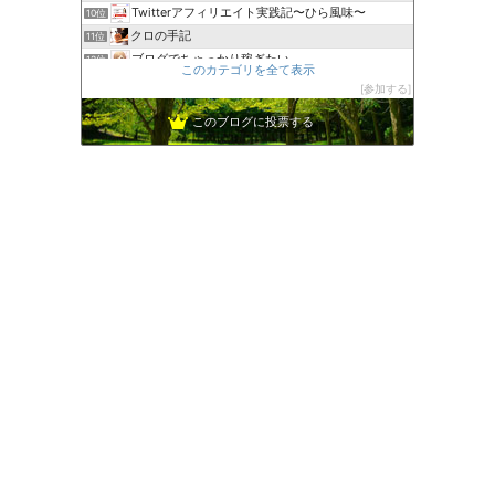
Twitterアフィリエイト実践記〜ひら風味〜
10位
クロの手記
11位
ブログでちゃっかり稼ぎたい
12位
このカテゴリを全て表示
ブログ女子が教える会社やパートをサイトアフィリエイトで卒業
13位
参加する
は人生１００年時代あなたもブログで稼ぎませんか
14位
このブログに投票する
〜おトク情報配信＆レビュー〜
15位