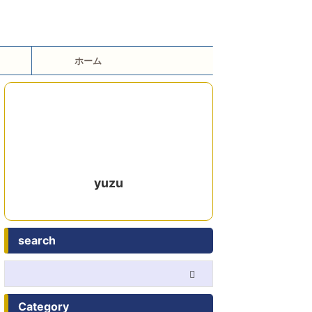
ホーム
yuzu
search
Category