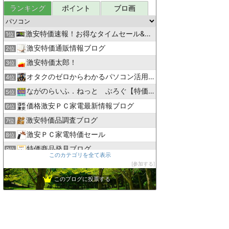
ランキング
ポイント
ブロ画
激安特価速報！お得なタイムセール&クーポン情報ブログ
1位
激安特価通販情報ブログ
2位
激安特価太郎！
3位
オタクのゼロからわかるパソコン活用術
4位
ながのらいふ．ねっと ぶろぐ【特価情報】
5位
価格激安ＰＣ家電最新情報ブログ
6位
激安特価品調査ブログ
7位
激安ＰＣ家電特価セール
8位
特価商品発見ブログ
9位
このカテゴリを全て表示
システム屋さんの忘備録
10位
参加する
激安速報 特価品伝道者
11位
このブログに投票する
激安特価ドットコム
12位
ちょ〜初心者のパソコン･スマホ教室
13位
PC WRAP公式ブログ：パソコンの疑問を解決！
14位