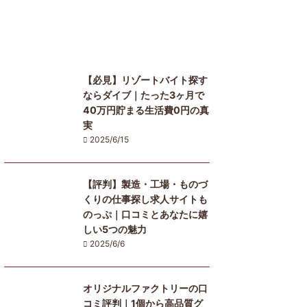
【必見】リゾートバイト探す
ならダイブ｜たった3ヶ月で
40万円貯まる生活費0円の真
実
2025/6/15
【評判】製造・工場・ものづ
くりの仕事探し求人サイトも
のっぷ｜口コミとあなたに嬉
しい5つの魅力
2025/6/6
オリジナルファクトリーの口
コミ評判｜1個から高品質グ