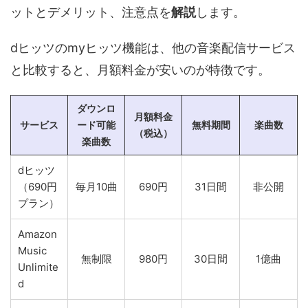
ットとデメリット、注意点を
解説
します。
dヒッツのmyヒッツ機能は、他の音楽配信サービス
と比較すると、月額料金が安いのが特徴です。
ダウンロ
月額料金
サービス
ード可能
無料期間
楽曲数
（税込）
楽曲数
dヒッツ
（690円
毎月10曲
690円
31日間
非公開
プラン）
Amazon
Music
無制限
980円
30日間
1億曲
Unlimite
d