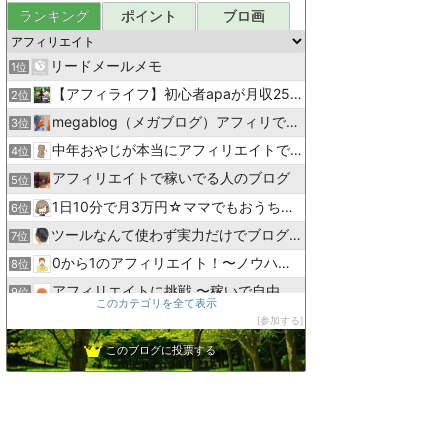
ランキング
ポイント
ブロ画
リードメールメモ
1位
【アフィライフ】初心者apaが月収250万円稼いだ方法
2位
megablog（メガブログ）アフィリで毎日が給料日に！
3位
中年おやじが本当にアフィリエイトで稼げる？実験証明ブログ
4位
アフィリエイトで稼いでる人のブログ
5位
1日10分で月3万円☆ママでもおうちで稼げる方法を解説
6位
ツールなんて使わず実力だけでブログランキング上位維持してます
7位
0から1のアフィリエイト！〜ノウハウコレクター脱出〜
8位
アフィリエイトに挑戦 〜稼いで自由を目指す〜
9位
このカテゴリを全て表示
自己アフィリエイトでお手軽小遣い稼ぎ
10位
参加する
アフィリエイトランナー
11位
このブログに投票する
秋にゃんアフィ
12位
アフィリエイト虎の巻で作成したブログだよ
13位
サンデーゴルファーの無料でお小遣いを稼ぐ方法
14位