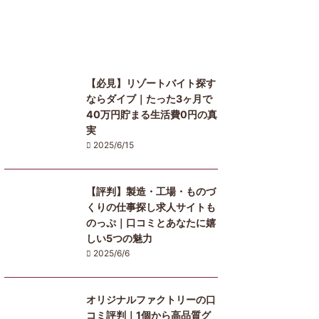
【必見】リゾートバイト探す
ならダイブ｜たった3ヶ月で
40万円貯まる生活費0円の真
実
2025/6/15
【評判】製造・工場・ものづ
くりの仕事探し求人サイトも
のっぷ｜口コミとあなたに嬉
しい5つの魅力
2025/6/6
オリジナルファクトリーの口
コミ評判｜1個から高品質グ