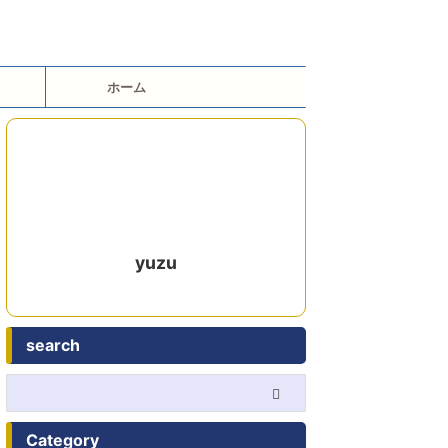
ホーム
yuzu
search
Category