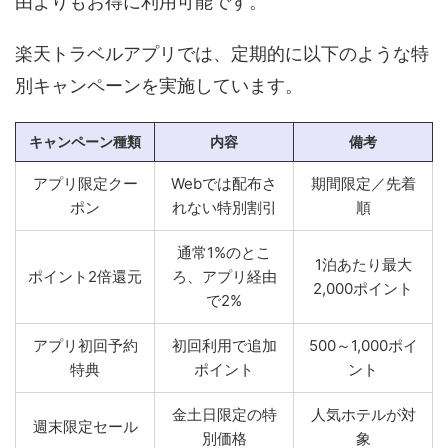
由よりもお得に利用可能です。
楽天トラベルアプリでは、定期的に以下のような特
別キャンペーンを実施しています。
キャンペーン種類
内容
備考
アプリ限定クー
Webでは配布さ
期間限定／先着
ポン
れない特別割引
順
通常1%のとこ
1泊あたり最大
ポイント2倍還元
ろ、アプリ経由
2,000ポイント
で2%
アプリ初回予約
初回利用で追加
500～1,000ポイ
特典
ポイント
ント
金土日限定の特
人気ホテルが対
週末限定セール
別価格
象