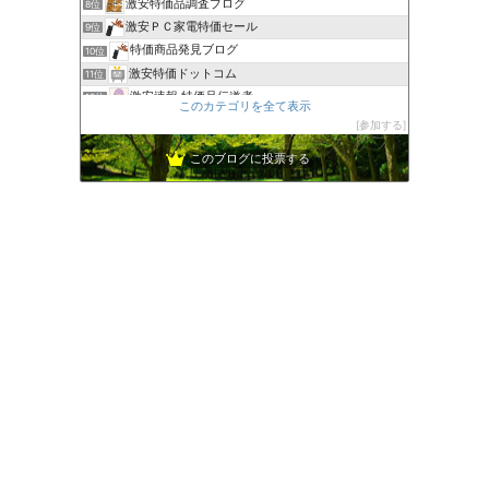
激安特価品調査ブログ
8位
激安ＰＣ家電特価セール
9位
特価商品発見ブログ
10位
激安特価ドットコム
11位
激安速報 特価品伝道者
12位
このカテゴリを全て表示
特価 (2)
13位
参加する
ちょ〜初心者のパソコン･スマホ教室
14位
このブログに投票する
PC WRAP公式ブログ：パソコンの疑問を解決！
15位