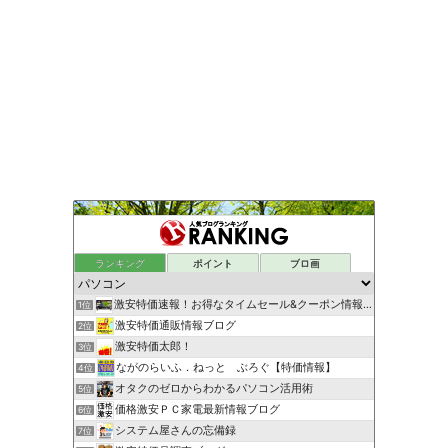
ランキング
ポイント
ブロ画
激安特価速報！お得なタイムセール&クーポン情報ブログ
1位
激安特価通販情報ブログ
2位
激安特価太郎！
3位
ながのらいふ．ねっと ぶろぐ【特価情報】
4位
オタクのゼロからわかるパソコン活用術
5位
価格激安ＰＣ家電最新情報ブログ
6位
システム屋さんの忘備録
7位