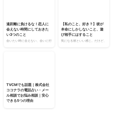
まとめ、メリット・デメリットも
ロードバイクのような速さと快適
紹介します。企業サイトやブログ
性を両立した評価は？スペック、
テーマなど、最適なWordPress
価格、サイズ選びのポイントも解
2025/4/21
2025/4/21
テンプレートの選び方がわかる完
説。
全ガイド。
遠距離に負けるな！恋人に
【私のこと、好き？】彼が
会えない時間にしておきた
本命にしかしないこと、遊
い3つのこと
び相手にはすること
会いたい時に会えない、会いに行
気になる彼といい感じ。だけど、
こうにもなかなか行けない。なか
ちょっと気になるのが体目的なの
なか過ぎない時間、もてあます時
か本気なのかどうか…。彼氏は大
間。遠距離恋愛は、文字通り普通
好きだけど、でも他に付き合って
のカップルよりも一緒にいられる
いる女性がいるのか、私はただの
時間が短いもの。 でも、悲しん
遊びなのかどうかが気になる…。
でいても始まりませんし、疑心暗
などなど。相手のことが大好きだ
2025/4/5
鬼になっても仕方ない。時間が有
からこそ気になってしまうのが、
り余っていることを逆手にとっ
自分の立ち位置ですよね。本命な
TVCMでも話題｜株式会社
て、恋人に会えない時間を充実さ
のか遊びなのか、気になることチ
ココナラの電話占い・メー
せてみませんか？淋しい時間を淋
ェックしちゃいましょう！今回は
ル相談でお悩み相談｜安心
しいまま過ごすか、有意義に過ご
「本命彼女にしかしないこと」と
できる5つの理由
すか。それは、あなたの行動ひと
「遊び相手にはすること」をまと
つで決まります。 遠距離恋愛で
めてみました。 彼の本気度がわ
ココナラの電話占い・メール相談
感じる「会えない時間」の正体
かる！本命彼女と遊び相手の決定
で悩み相談しませんか？恋愛相談