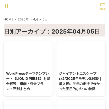
HOME
>
2025年
>
4月
>
5日
日別アーカイブ：2025年04月05日
2025/4/5
2025/5/17
WordPressテーマテンプレ
ジャイアントエスケープ
ート【LIQUID PRESS】を完
rx2/2025年モデル体験談｜
全解説｜機能・料金プラ
購入後に半年の走行で分か
ン・評判まとめ
った実用的な6つの特徴
WordPress公式認定の国産テーマ
ジャイアント エスケープRX2
LIQUID PRESSを徹底解説。機
2025年モデルを半年間乗って分
能、料金プラン、評判・口コミを
かった実用的な特徴をレビュー。