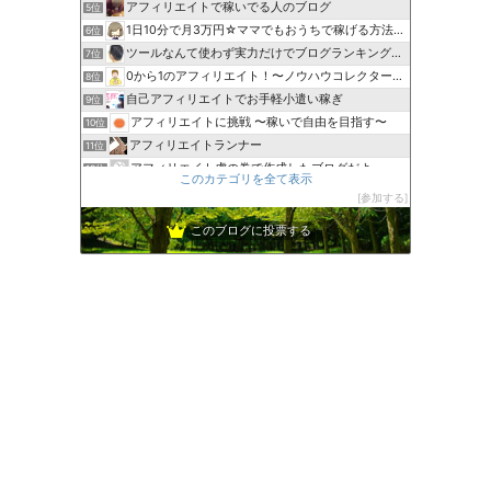
アフィリエイトで稼いでる人のブログ
5位
1日10分で月3万円☆ママでもおうちで稼げる方法を解説
6位
ツールなんて使わず実力だけでブログランキング上位維持してます
7位
0から1のアフィリエイト！〜ノウハウコレクター脱出〜
8位
自己アフィリエイトでお手軽小遣い稼ぎ
9位
アフィリエイトに挑戦 〜稼いで自由を目指す〜
10位
アフィリエイトランナー
11位
アフィリエイト虎の巻で作成したブログだよ
12位
このカテゴリを全て表示
３５日で１５万円稼ぐTwitter運用方法
13位
参加する
勝ち組になりたい！
14位
このブログに投票する
サンデーゴルファーの無料でお小遣いを稼ぐ方法
15位