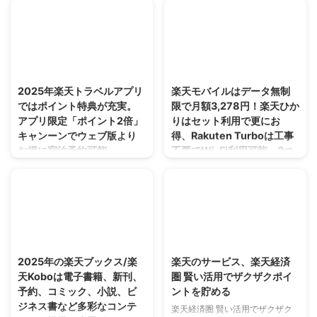
など人気の楽天トラベル体
と海外ホテルの予約が可能で、宿
き、忙しい方におすすめです。
験プランのお得な予約テク
泊と航空券のセット予約なら最大
ニックをご紹介。
30%OFF。楽天トラベル クーポ
ンと楽天トラベル ポイント還元
楽天トラベル観光体験を最大限お
2025/4/4
2025/3/22
を併用すればさらにお得に宿泊予
得に利用する方法を解説。2025
約できます。毎月5と10の日は特
年3月のスーーセールではポイン
2025年楽天トラベルアプリ
楽天モバイルはデータ無制
別キャンペーン開催中です。
ト最大5倍還元と3,000円割引ク
ではポイント特典が充実。
限で月額3,278円！楽天ひか
ーンを活用可能。沖縄マリンアク
アプリ限定「ポイント2倍」
りはセット利用で更にお
ティビティやディズニーチケット
キャンーンでウェブ版より
得、Rakuten Turboは工事
など人気プランもお得に予約でき
お得に宿泊予約可能。
不要でWi-Fi利用可能。3つ
ます。
のサービスを解説。
2025年楽天トラベルアプリでは
ポイント特典が充実。アプリ限定
楽天モバイルはデータ無制限で月
「ポイント2倍」キャンーンでウ
額3,278円！楽天ひかりはセット
ェブ版よりお得に宿泊予約可能。
利用で更にお得、Rakuten Turbo
初回利用で最大6,000ポイント獲
は工事不要でWi-Fi利用可能。3
2025/3/22
2025/3/15
得や月末セール10%OFFクーン
つのサービスを解説。
も。操作性も改善され、検索・予
2025年の楽天ブックス/楽
楽天のサービス、楽天経済
約がよりスムーズに。
天Koboは電子書籍、新刊、
圏 賢い活用でザクザクポイ
予約、コミック、小説、ビ
ントを貯める
ジネス書など多彩なコンテ
楽天経済圏 賢い活用でザクザク