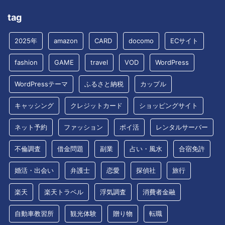
tag
2025年
amazon
CARD
docomo
ECサイト
fashion
GAME
travel
VOD
WordPress
WordPressテーマ
ふるさと納税
カップル
キャッシング
クレジットカード
ショッピングサイト
ネット予約
ファッション
ポイ活
レンタルサーバー
不倫調査
借金問題
副業
占い・風水
合宿免許
婚活・出会い
弁護士
恋愛
探偵社
旅行
楽天
楽天トラベル
浮気調査
消費者金融
自動車教習所
観光体験
贈り物
転職