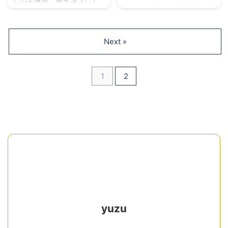
ンツを提供。楽天ポイント
ポイントを貯める、楽天市場、楽
も活用可能。
天Edy、楽天ペイ、楽天カード
2025年の楽天ブックス/楽天
Koboは電子書籍、新刊、予約、
Next »
コミック、小説、ビジネス書など
多彩なコンテンツを提供。楽天ポ
イントも活用可能。ダウンロード
1
2
購入で、いつでもどこでも読書を
楽しめます！
yuzu