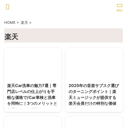
HOME
>
楽天
>
楽天
2025/4/23
2025/4/8
楽天Car洗車の魅力7選｜専
2025年の音楽サブスク選び
門店レベルの仕上がりを手
のターニングポイント｜楽
軽な価格で/Car車検と洗車
天ミュージックが提供する
を同時に｜3つのメリットと
楽天会員だけの特別な価値
お得なセットプラン
とは
専門店レベルの洗車を手軽な価格
楽天会員なら音楽サブスクは楽天
で利用できる楽天Car洗車サービ
ミュージック一択！月額780円で