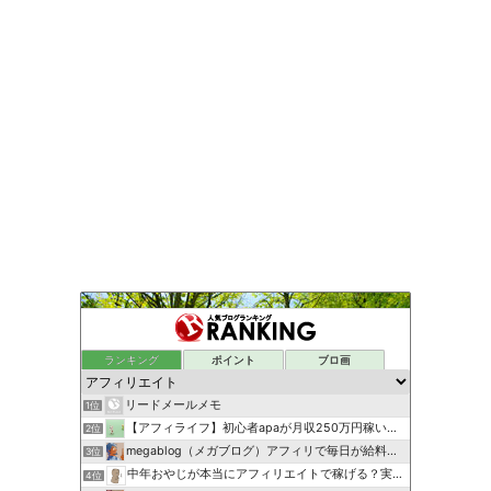
ランキング
ポイント
ブロ画
リードメールメモ
1位
【アフィライフ】初心者apaが月収250万円稼いだ方法
2位
megablog（メガブログ）アフィリで毎日が給料日に！
3位
中年おやじが本当にアフィリエイトで稼げる？実験証明ブログ
4位