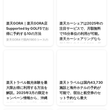
スなら、熟練スタッフによる丁寧
1億曲聴き放題、音楽を聴くだけ
な手洗いと高品質なコーティング
でポイントも貯まる。他社比較で
で愛車を美しく保てます。車検と
も圧倒的なお得さ。2025年以降
2025/4/6
2025/4/4
のセットプランで楽天ポイント還
も安心。今すぐお得な無料体験
元も受けられるお得なサービスで
を。
楽天GORA｜楽天GORA店
楽天カーシェアは2025年の
す。
Supported by GOLF5でお
注目サービスで、月額無料
得に予約する10の方法
で15分単位の利用が可能。
楽天カーシェアリングなら
楽天GORAで国内1900コースの
都心部を中心に5,000ヶ所
ゴルフ場予約がお得にできる10
のステーションがあり、利
の方法をご紹介。楽天GORA店
用金額の1%ポイント還元で
Supported by GOLF5との連携で
お得
予約から用具購入まで一括管理。
楽天ポイント還元やGPSコースマ
楽天カーシェアは2025年の注目
ップで初心者も上級者も快適なラ
サービスで、月額無料で15分単位
2025/4/4
2025/4/4
ウンドを楽しめます。
の利用が可能。楽天カーシェアリ
ングなら都心部を中心に5,000ヶ
楽天トラベル観光体験を最
楽天トラベルは国内43,730
所のステーションがあり、利用金
大限お得に利用する方法を
施設と海外ホテルの予約が
額の1%ポイント還元でお得。軽
解説。2025年3月の限定キ
可能で、宿泊と航空券のセ
自動車からミニバンまで楽天カー
ャンペーン情報から、沖縄
ット予約なら最大
シェア料金は手頃で、乗り捨てや
マリンアクティビティやデ
30%OFF。
キャンペーンも充実。楽天カーシ
ィズニーリゾートチケット
楽天トラベルは国内43,730施設
ェア予約はアプリから簡単にで